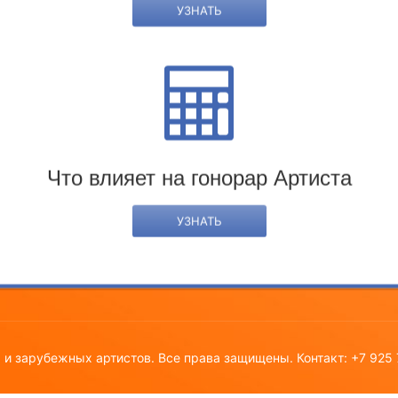
УЗНАТЬ
ормация
 зависит гонорар артистов
лист на российских артистов
-лист на зарубежных артистов
Что влияет на гонорар Артиста
ика конфидициальности
УЗНАТЬ
х и зарубежных артистов. Все права защищены. Контакт: +7 925