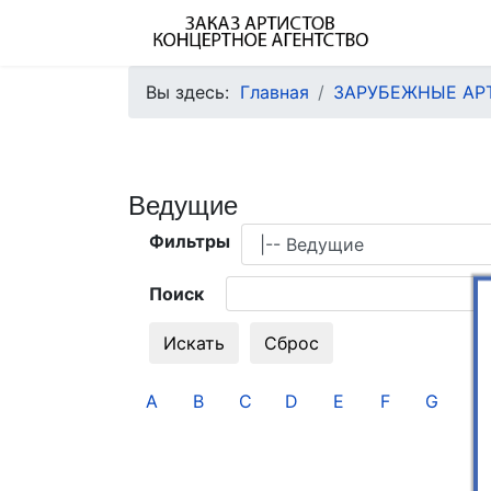
Вы здесь:
Главная
ЗАРУБЕЖНЫЕ АР
Ведущие
Фильтры
Поиск
A
B
C
D
E
F
G
H