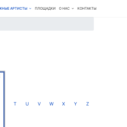
ЖНЫЕ АРТИСТЫ
ПЛОЩАДКИ
О НАС
КОНТАКТЫ
×
S
T
U
V
W
X
Y
Z