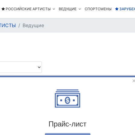
РОССИЙСКИЕ АРТИСТЫ
ВЕДУЩИЕ
СПОРТСМЕНЫ
ЗАРУБЕ
ТИСТЫ
Ведущие
I
J
K
L
M
N
O
P
Q
R
Прайс-лист