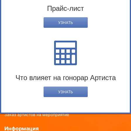
A
B
C
D
E
F
G
H
I
J
K
L
M
Прайс-лист
N
O
P
Q
R
S
T
U
V
W
X
Y
Z
УЗНАТЬ
Услуги нашего Агентства
Эвент услуги
Что влияет на гонорар Артиста
Рекламное сотрудничество с артистами
Организация мероприятий под ключ
УЗНАТЬ
Обслуживание мероприятий
Техническое обеспечение мероприятий
Заказ артистов на мероприятие
Информация