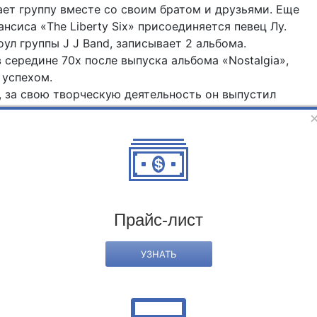
ет группу вместе со своим братом и друзьями. Еще
нсиса «The Liberty Six» присоединяется певец Лу.
ул группы J J Band, записывает 2 альбома.
 середине 70х после выпуска альбома «Nostalgia»,
 успехом.
 за свою творческую деятельность он выпустил
е 35. Практически все альбомы музыканта получили
28 миллионов копий альбомов Франсиса было продано
ых продаваемых артистов в жанре инструментальной му
го частного мероприятия! Насладитесь чудесной музы
ение прямо сейчас!
Прайс-лист
УЗНАТЬ
раница агента