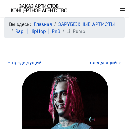
Вы здесь:
Главная
ЗАРУБЕЖНЫЕ АРТИСТЫ
Rap || HipHop || RnB
Lil Pump
« предыдущий
следующий »