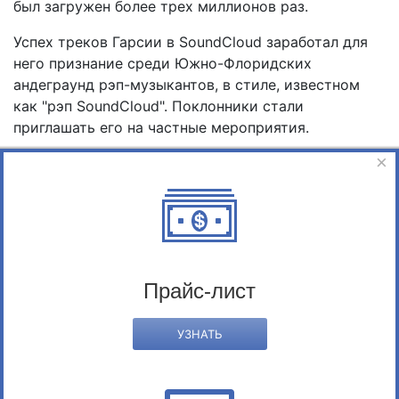
был загружен более трех миллионов раз.
Успех треков Гарсии в SoundCloud заработал для
него признание среди Южно-Флоридских
андеграунд рэп-музыкантов, в стиле, известном
как "рэп SoundCloud". Поклонники стали
приглашать его на частные мероприятия.
×
Весной 2016 года Lil Pump и Smokepurpp выступали
в качестве хед-лайнеров в No Jumper tour.
читать далее ...
Прайс-лист
УЗНАТЬ
Lil Pump официальная страница
агента
Lil Pump - цена выступления:
УЗНАТЬ