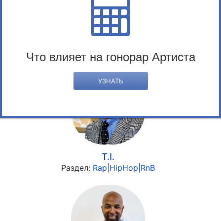
Lil Pump - агент:
КОНТАКТЫ
Lil Pump - сообщение:
ОТПРАВИТЬ
« предыдущий
следующий »
Что влияет на гонорар Артиста
Схожие артисты
УЗНАТЬ
T.I.
Раздел:
Rap|HipHop|RnB